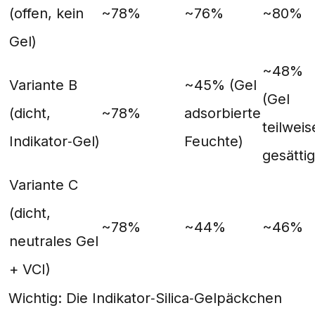
(offen, kein
~78%
~76%
~80%
Gel)
~48%
Variante B
~45% (Gel
(Gel
(dicht,
~78%
adsorbierte
teilweis
Indikator‑Gel)
Feuchte)
gesättig
Variante C
(dicht,
~78%
~44%
~46%
neutrales Gel
+ VCI)
Wichtig: Die Indikator‑Silica‑Gelpäckchen