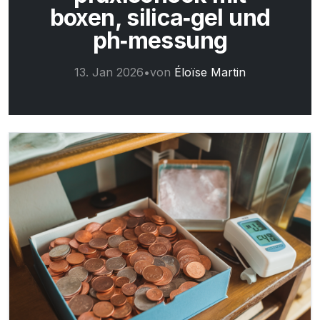
boxen, silica‑gel und
ph‑messung
13. Jan 2026
•
von
Éloïse Martin