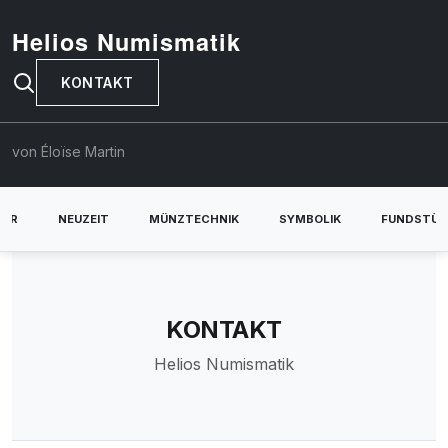
Helios Numismatik
KONTAKT
von Éloïse Martin
TER
NEUZEIT
MÜNZTECHNIK
SYMBOLIK
FUNDSTÜC
KONTAKT
Helios Numismatik